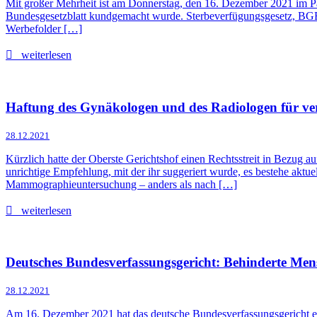
Mit großer Mehrheit ist am Donnerstag, den 16. Dezember 2021 im Par
Bundesgesetzblatt kundgemacht wurde. Sterbeverfügungsgesetz, BGB
Werbefolder […]
weiterlesen
Haftung des Gynäkologen und des Radiologen für 
28.12.2021
Kürzlich hatte der Oberste Gerichtshof einen Rechtsstreit in Bezug au
unrichtige Empfehlung, mit der ihr suggeriert wurde, es bestehe aktu
Mammographieuntersuchung – anders als nach […]
weiterlesen
Deutsches Bundesverfassungsgericht: Behinderte Men
28.12.2021
Am 16. Dezember 2021 hat das deutsche Bundesverfassungsgericht ei