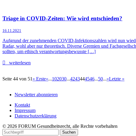
Triage in COVID-Zeiten: Wie wird entschieden?
16.11.2021
Aufgrund der zunehmenden COVID-Infektionszahlen wird nun wieder 
Radar, wohl aber nur theoretisch. Diverse Gremien und Fachgesellsc
sollten, um ethisch verantwortungsbewusste […]
weiterlesen
Seite 44 von 51
« Erste
«
...
10
20
30
...
42
43
44
45
46
...
50
...
»
Letzte »
Newsletter abonnieren
Kontakt
Impressum
Datenschutzerklärung
© 2026 FORUM Gesundheitsrecht, alle Rechte vorbehalten