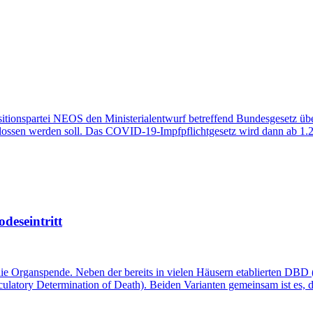
sitionspartei NEOS den Ministerialentwurf betreffend Bundesgesetz üb
ossen werden soll. Das COVID-19-Impfpflichtgesetz wird dann ab 1.2.20
eseintritt
ie Organspende. Neben der bereits in vielen Häusern etablierten DBD
ulatory Determination of Death). Beiden Varianten gemeinsam ist es, d