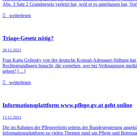
Abs. 3 Satz 2 Grundgesetz verletzt hat, weil er es unterlassen hat, V
weiterlesen
Triage-Gesetz nötig?
28.12.2021
Frau Katja Gelinsky von der deutsche Konrad-Adenauer-Stiftung hat im
Rechtsgrundlagen braucht, die vorgeben, wer bei Verknappung medizin
geben? […]
weiterlesen
Informationsplattform www.pflege.gv.at geht online
13.12.2021
Die im Rahmen der Pflegereform seitens der Bundesregierung angekünd
Informationsplattform zu vielen Themen rund um Pflege und Betreuung