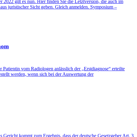
2022 gilt es nun. Hier finden Sie die Letztversion, die auch im
us juristischer Sicht geben. Gleich anmelden. Symposium –
inom
r Patientin vom Radiologen anlässlich der „Erstdiagnose“ erteilte
estellt werden, wenn sich bei der Auswertung der
 Gericht kommt zum Ergebnis, dass der deutsche Gesetzgeber Art. 3