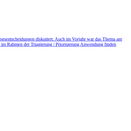
ngsentscheidungen diskutiert. Auch im Vorjahr war das Thema am
ie im Rahmen der Triagierung / Priorisierung Anwendung finden