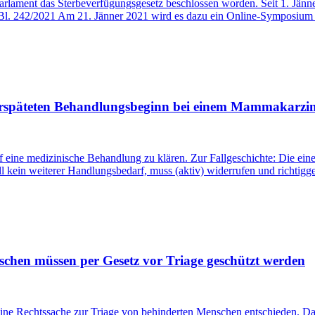
lament das Sterbeverfügungsgesetz beschlossen worden. Seit 1. Jänner 
l. 242/2021 Am 21. Jänner 2021 wird es dazu ein Online-Symposium a
verspäteten Behandlungsbeginn bei einem Mammakarz
f eine medizinische Behandlung zu klären. Zur Fallgeschichte: Die eine
ell kein weiterer Handlungsbedarf, muss (aktiv) widerrufen und richtigg
schen müssen per Gesetz vor Triage geschützt werden
ne Rechtssache zur Triage von behinderten Menschen entschieden. Das