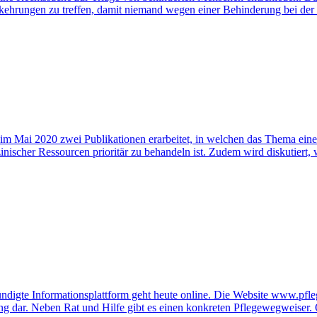
orkehrungen zu treffen, damit niemand wegen einer Behinderung bei der 
 Mai 2020 zwei Publikationen erarbeitet, in welchen das Thema eines T
ischer Ressourcen prioritär zu behandeln ist. Zudem wird diskutiert,
igte Informationsplattform geht heute online. Die Website www.pflege
 dar. Neben Rat und Hilfe gibt es einen konkreten Pflegewegweiser. Q