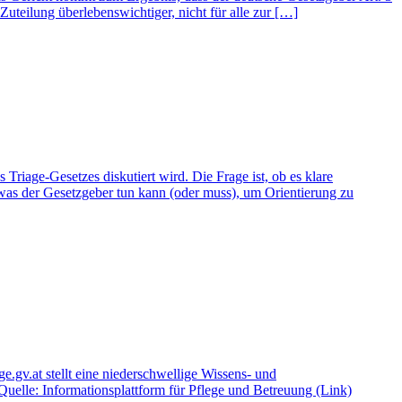
Zuteilung überlebenswichtiger, nicht für alle zur […]
riage-Gesetzes diskutiert wird. Die Frage ist, ob es klare
 was der Gesetzgeber tun kann (oder muss), um Orientierung zu
.gv.at stellt eine niederschwellige Wissens- und
uelle: Informationsplattform für Pflege und Betreuung (Link)