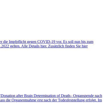
er die Impfpflicht gegen COVID-19 vor. Es soll nun bis zum
22 gelten. Alle Details hier. Zusätzlich finden Sie hier
 (Donation after Brain Determination of Death– Organspende nach
ass die Organentnahme erst nach der Todesfeststellung erfolgt. Im