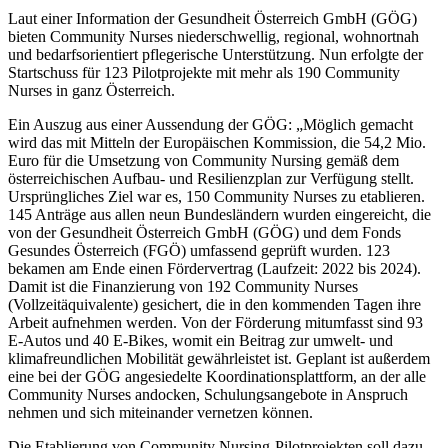
Laut einer Information der Gesundheit Österreich GmbH (GÖG)
bieten Community Nurses niederschwellig, regional, wohnortnah
und bedarfsorientiert pflegerische Unterstützung. Nun erfolgte der
Startschuss für 123 Pilotprojekte mit mehr als 190 Community
Nurses in ganz Österreich.
Ein Auszug aus einer Aussendung der GÖG: „Möglich gemacht
wird das mit Mitteln der Europäischen Kommission, die 54,2 Mio.
Euro für die Umsetzung von Community Nursing gemäß dem
österreichischen Aufbau- und Resilienzplan zur Verfügung stellt.
Ursprüngliches Ziel war es, 150 Community Nurses zu etablieren.
145 Anträge aus allen neun Bundesländern wurden eingereicht, die
von der Gesundheit Österreich GmbH (GÖG) und dem Fonds
Gesundes Österreich (FGÖ) umfassend geprüft wurden. 123
bekamen am Ende einen Fördervertrag (Laufzeit: 2022 bis 2024).
Damit ist die Finanzierung von 192 Community Nurses
(Vollzeitäquivalente) gesichert, die in den kommenden Tagen ihre
Arbeit aufnehmen werden. Von der Förderung mitumfasst sind 93
E-Autos und 40 E-Bikes, womit ein Beitrag zur umwelt- und
klimafreundlichen Mobilität gewährleistet ist. Geplant ist außerdem
eine bei der GÖG angesiedelte Koordinationsplattform, an der alle
Community Nurses andocken, Schulungsangebote in Anspruch
nehmen und sich miteinander vernetzen können.
Die Etablierung von Community Nursing-Pilotprojekten soll dazu