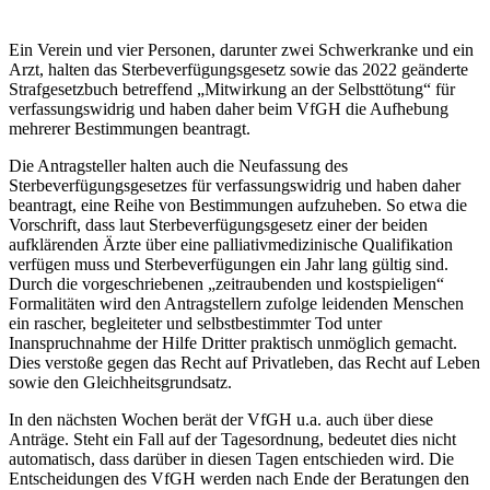
Ein Verein und vier Personen, darunter zwei Schwerkranke und ein
Arzt, halten das Sterbeverfügungsgesetz sowie das 2022 geänderte
Strafgesetzbuch betreffend „Mitwirkung an der Selbsttötung“ für
verfassungswidrig und haben daher beim VfGH die Aufhebung
mehrerer Bestimmungen beantragt.
Die Antragsteller halten auch die Neufassung des
Sterbeverfügungsgesetzes für verfassungswidrig und haben daher
beantragt, eine Reihe von Bestimmungen aufzuheben. So etwa die
Vorschrift, dass laut Sterbeverfügungsgesetz einer der beiden
aufklärenden Ärzte über eine palliativmedizinische Qualifikation
verfügen muss und Sterbeverfügungen ein Jahr lang gültig sind.
Durch die vorgeschriebenen „zeitraubenden und kostspieligen“
Formalitäten wird den Antragstellern zufolge leidenden Menschen
ein rascher, begleiteter und selbstbestimmter Tod unter
Inanspruchnahme der Hilfe Dritter praktisch unmöglich gemacht.
Dies verstoße gegen das Recht auf Privatleben, das Recht auf Leben
sowie den Gleichheitsgrundsatz.
In den nächsten Wochen berät der VfGH u.a. auch über diese
Anträge. Steht ein Fall auf der Tagesordnung, bedeutet dies nicht
automatisch, dass darüber in diesen Tagen entschieden wird. Die
Entscheidungen des VfGH werden nach Ende der Beratungen den