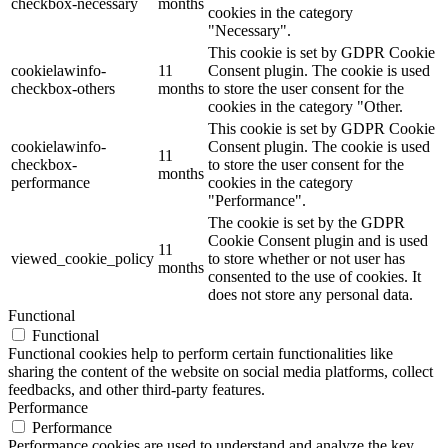
checkbox-necessary
months
cookies in the category
"Necessary".
This cookie is set by GDPR Cookie
cookielawinfo-
11
Consent plugin. The cookie is used
checkbox-others
months
to store the user consent for the
cookies in the category "Other.
This cookie is set by GDPR Cookie
cookielawinfo-
Consent plugin. The cookie is used
11
checkbox-
to store the user consent for the
months
performance
cookies in the category
"Performance".
The cookie is set by the GDPR
Cookie Consent plugin and is used
11
viewed_cookie_policy
to store whether or not user has
months
consented to the use of cookies. It
does not store any personal data.
Functional
Functional
Functional cookies help to perform certain functionalities like
sharing the content of the website on social media platforms, collect
feedbacks, and other third-party features.
Performance
Performance
Performance cookies are used to understand and analyze the key