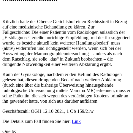
Kürzlich hatte der Oberste Gerichtshof einen Rechtsstreit in Bezug
auf eine medizinische Behandlung zu klären. Zur
Fallgeschichte: Die einer Patientin vom Radiologen anlässlich der
„Erstdiagnose“ erteilte unrichtige Empfehlung, mit der ihr suggeriert
wurde, es bestehe aktuell kein weiterer Handlungsbedarf, muss
(aktiv) widerrufen und richtiggestellt werden, wenn sich bei der
Auswertung der Mammographieuntersuchung – anders als nach
dem Ratschlag, sie solle „das“ in Zukunft beobachten – die
dringende Notwendigkeit einer weiteren Abklärung ergibt.
Kann der Gynäkologe, nachdem er den Befund des Radiologen
gelesen hat, diesen dringenden Bedarf nach weiterer Abklärung
(durch eine über die bisherige Überweisung hinausgehende
radiologische Untersuchung mittels Mamma-MR) erkennen, muss er
seine Patientin, die sich wegen des verdächtigen Knotens primär an
ihn gewendet hatte, von sich aus darüber aufklären.
Geschäftszahl: OGH 12.10.2021, 1 Ob 159/21w
Die Details zum Fall finden Sie hier:
Link
Quelle: