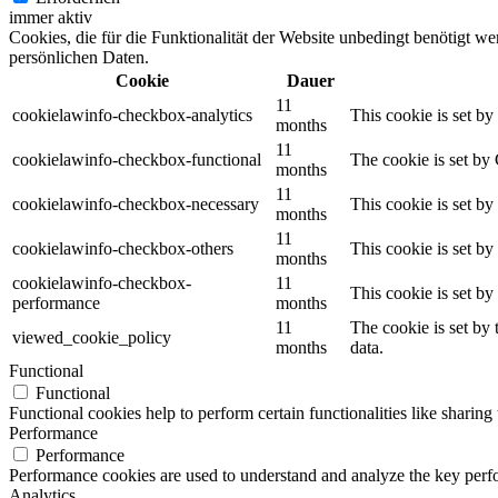
immer aktiv
Cookies, die für die Funktionalität der Website unbedingt benötigt w
persönlichen Daten.
Cookie
Dauer
11
cookielawinfo-checkbox-analytics
This cookie is set b
months
11
cookielawinfo-checkbox-functional
The cookie is set by
months
11
cookielawinfo-checkbox-necessary
This cookie is set b
months
11
cookielawinfo-checkbox-others
This cookie is set b
months
cookielawinfo-checkbox-
11
This cookie is set b
performance
months
11
The cookie is set by
viewed_cookie_policy
months
data.
Functional
Functional
Functional cookies help to perform certain functionalities like sharing 
Performance
Performance
Performance cookies are used to understand and analyze the key perfor
Analytics