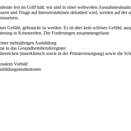
Pandemie fest im Griff hält: wir sind in einer weltweiten Ausnahmesituat
sern und Triage auf Intensivstationen debattiert wird, werden auf der
mzusetzen.
schönes Gefühl, gebraucht zu werden. Es ist aber kein schönes Gefühl,
eiterung in Krisenzeiten. Die Forderungen zusammengefasst:
 einer mehrjährigen Ausbildung
e in das Gesundheitsberuferegister
sbereichen (innerklinisch sowie in der Primärversorgung) sowie die S
ionalem Vorbild
sbildungsinstitutionen